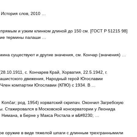
 История слов, 2010 …
рямым и узким клинком длиной до 150 см. [ГОСТ Р 51215 98]
ие термины палаши …
мина существуют и другие значения, см. Кончар (значения) …
10.1911, с. Кончарев Край, Хорватия, 22.5.1942, г.
фашистского движения, Народный герой Югославии
. Член компартии Югославии (КПЮ) с 1934. В …
 Končar; род. 1954) хорватский скрипач. Окончил Загребскую
. Стажировался в Московской консерватории у Леонида
ы Нимана, в Берне у Макса Ростала и в&#8230; …
е оружие в виде тяжелой шпаги с длинным трехграннымили