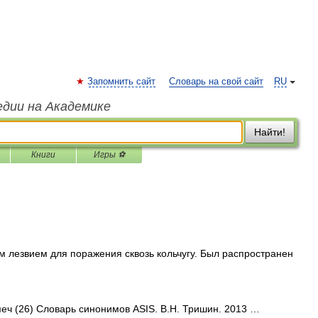
Запомнить сайт
Словарь на свой сайт
RU
едии на Академике
Найти!
Книги
Игры ⚽
м лезвием для поражения сквозь кольчугу. Был распространен
меч (26) Словарь синонимов ASIS. В.Н. Тришин. 2013 …