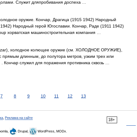
долами. Служит дляпробивания доспеха …
олодное оружие. Кончар, Драгица (1915 1942) Народный
 1942) Народный герой Югославии. Кончар, Раде (1911 1942)
oup хорватская машиностроительная компания …
dzar), холодное колющее оружие (см. ХОЛОДНОЕ ОРУЖИЕ),
 с прямым длинным, до полутора метров, узким трех или
 . Кончар служил для поражения противника сквозь …
7
8
9
10
11
12
13
ка
,
Реклама на сайте
18+
omla,
Drupal,
WordPress, MODx.