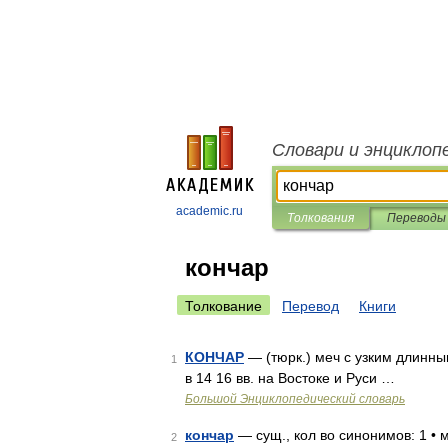
Словари и энциклоп
academic.ru
Толкования
Переводы
кончар
Толкование
Перевод
Книги
КОНЧАР
— (тюрк.) меч с узким длинны
1
в 14 16 вв. на Востоке и Руси …
Большой Энциклопедический словарь
кончар
— сущ., кол во синонимов: 1 • 
2