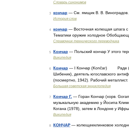
Словарь синонимов
кончар
— См. ямщик В. В. Виноградов.
3
История слов
кончар
— Восточная колющая шпага с п
4
Тематики оружие холодное Обобщающ
Справочник технического переводчика
Кончар
— Польский кончар У этого тер
5
Википедия
Кончар
— I Кончар (Končar) Раде (28.
6
Шибеник), деятель югославского анти
(посмертно, 1942). Рабочий металлист
Большая советская энциклопедия
Кончар Г.
— Горан Кончар (хорв. Goran
7
музыкальную академию у Йосипа Климы
Когана (1978), затем в Лондоне у Ифр
Википедия
КОНЧАР
— колющееклинковое холодно
8