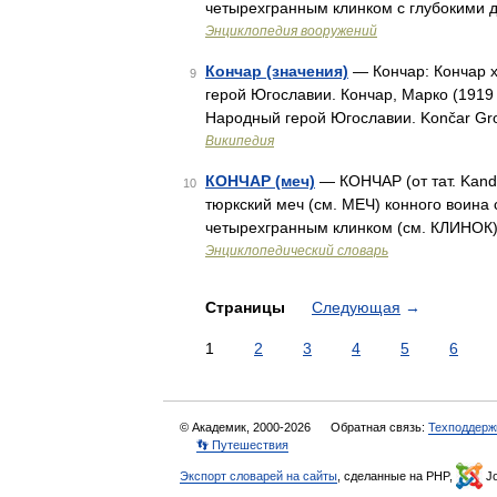
четырехгранным клинком с глубокими 
Энциклопедия вооружений
Кончар (значения)
— Кончар: Кончар х
9
герой Югославии. Кончар, Марко (1919
Народный герой Югославии. Končar Gr
Википедия
КОНЧАР (меч)
— КОНЧАР (от тат. Kan
10
тюркский меч (см. МЕЧ) конного воина
четырехгранным клинком (см. КЛИНОК)
Энциклопедический словарь
Страницы
Следующая
→
1
2
3
4
5
6
© Академик, 2000-2026
Обратная связь:
Техподдерж
👣 Путешествия
Экспорт словарей на сайты
, сделанные на PHP,
Jo